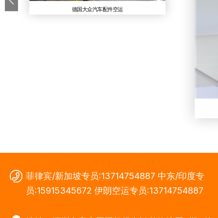
德国大众汽车配件空运
菲律宾/新加坡专员:13714754887 中东/印度专
员:15915345672 伊朗空运专员:13714754887