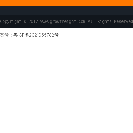
Copyright © 2012 www.growfreight.com All Rights
案号：
粤ICP备2021055782号