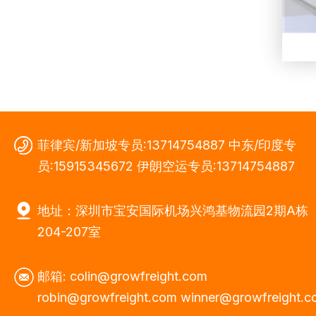
菲律宾/新加坡专员:13714754887 中东/印度专
员:15915345672 伊朗空运专员:13714754887
地址：深圳市宝安国际机场兴鸿基物流园2期A栋
204-207室
邮箱: colin@growfreight.com
robin@growfreight.com winner@growfreight.